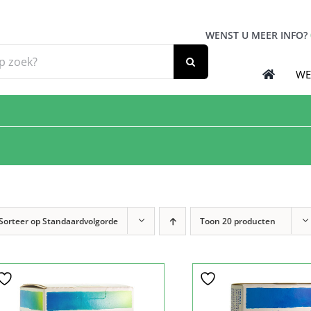
WENST U MEER INFO?
WE
Sorteer op
Standaardvolgorde
Toon
20 producten