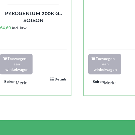
PYROGENIUM 200K GL
BOIRON
€
4,60
incl. btw
Toevoegen
Toevoegen
aan
aan
winkelwagen
winkelwagen
Details
Boiron
Boiron
Merk:
Merk: