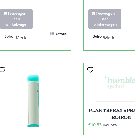
Toevoegen
Toevoegen
aan
aan
winkelwagen
winkelwagen
Details
Boiron
Boiron
Merk:
Merk:
PLANTSPRAY SPR
BOIRON
€
10,53
incl. btw