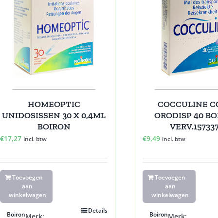
HOMEOPTIC
COCCULINE 
UNIDOSISSEN 30 X 0,4ML
ORODISP 40 B
BOIRON
VERV.15733
€
17,27
€
9,49
incl. btw
incl. btw
Toevoegen
Toevoegen
aan
aan
winkelwagen
winkelwagen
Details
Boiron
Boiron
Merk:
Merk: