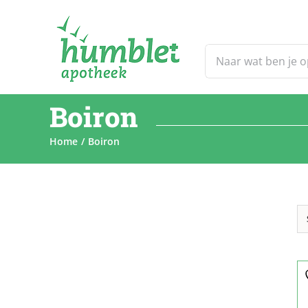
Ga
naar
inhoud
Zoeken
naar:
Boiron
Home
Boiron