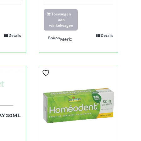
Toevoegen
aan
winkelwagen
Details
Details
Boiron
Merk:
AY 20ML