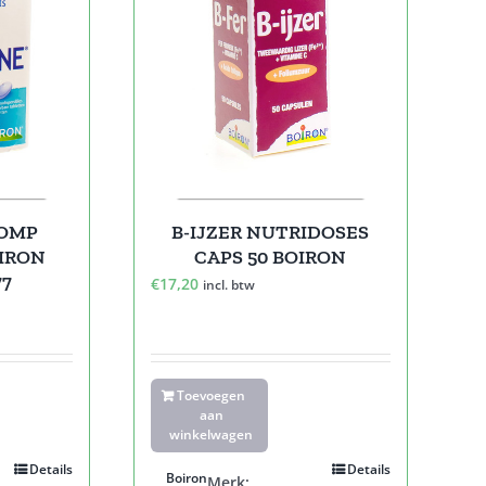
COMP
B-IJZER NUTRIDOSES
OIRON
CAPS 50 BOIRON
77
€
17,20
incl. btw
Toevoegen
aan
winkelwagen
Details
Details
Boiron
Merk: