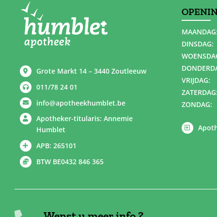
OPENI
MAANDAG
DINSDAG:
WOENSDA
DONDERD
Grote Markt 14 – 3440 Zoutleeuw
VRIJDAG:
011/78 24 01
ZATERDAG
info@apotheekhumblet.be
ZONDAG:
Apotheker-titularis: Annemie
Apoth
Humblet
APB: 265101
BTW BE0432 846 365
Wenst u meer info ?