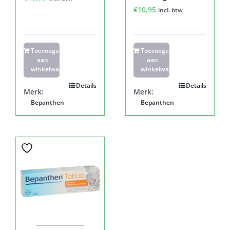
€
10,95
incl. btw
Toevoegen
Toevoegen
aan
aan
winkelwagen
winkelwagen
Details
Details
Merk:
Merk:
Bepanthen
Bepanthen