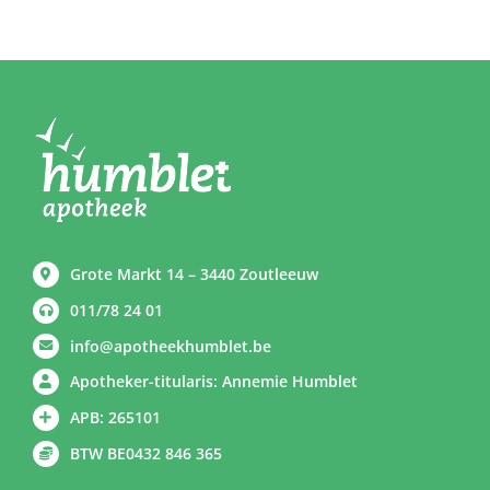
Grote Markt 14 – 3440 Zoutleeuw
011/78 24 01
info@apotheekhumblet.be
Apotheker-titularis: Annemie Humblet
APB: 265101
BTW BE0432 846 365