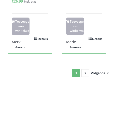
€
26,99
incl. btw
Toevoegen
Toevoegen
aan
aan
winkelwagen
winkelwagen
Details
Details
Merk:
Merk:
Aveeno
Aveeno
1
2
Volgende