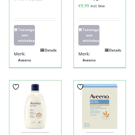
€
9,99
incl. btw
Toevoegen
Toevoegen
aan
aan
winkelwagen
winkelwagen
Details
Details
Merk:
Merk:
Aveeno
Aveeno