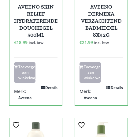
AVEENO SKIN
AVEENO
RELIEF
DERMEXA
HYDRATERENDE
VERZACHTEND
DOUCHEGEL
BADMIDDEL
500ML
8X42G
€
18,99
€
21,99
incl. btw
incl. btw
Toevoegen
Toevoegen
aan
aan
winkelwagen
winkelwagen
Details
Details
Merk:
Merk:
Aveeno
Aveeno