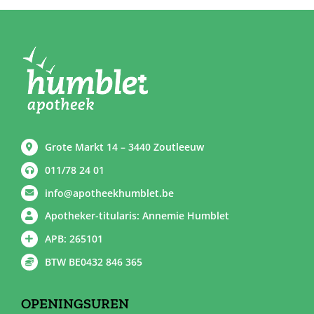
Grote Markt 14 – 3440 Zoutleeuw
011/78 24 01
info@apotheekhumblet.be
Apotheker-titularis: Annemie Humblet
APB: 265101
BTW BE0432 846 365
OPENINGSUREN