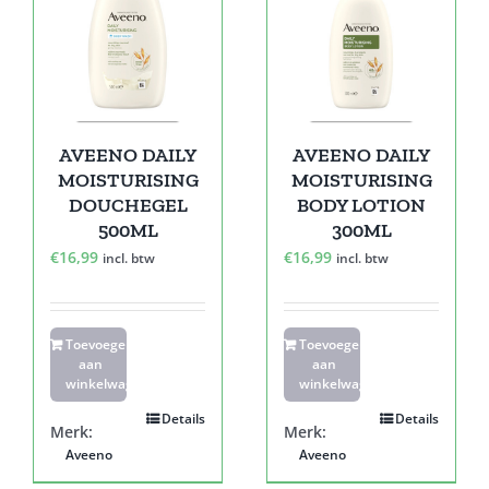
AVEENO DAILY
AVEENO DAILY
MOISTURISING
MOISTURISING
DOUCHEGEL
BODY LOTION
500ML
300ML
€
16,99
€
16,99
incl. btw
incl. btw
Toevoegen
Toevoegen
aan
aan
winkelwagen
winkelwagen
Details
Details
Merk:
Merk:
Aveeno
Aveeno